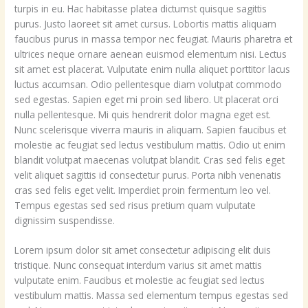
turpis in eu. Hac habitasse platea dictumst quisque sagittis
purus. Justo laoreet sit amet cursus. Lobortis mattis aliquam
faucibus purus in massa tempor nec feugiat. Mauris pharetra et
ultrices neque ornare aenean euismod elementum nisi. Lectus
sit amet est placerat. Vulputate enim nulla aliquet porttitor lacus
luctus accumsan. Odio pellentesque diam volutpat commodo
sed egestas. Sapien eget mi proin sed libero. Ut placerat orci
nulla pellentesque. Mi quis hendrerit dolor magna eget est.
Nunc scelerisque viverra mauris in aliquam. Sapien faucibus et
molestie ac feugiat sed lectus vestibulum mattis. Odio ut enim
blandit volutpat maecenas volutpat blandit. Cras sed felis eget
velit aliquet sagittis id consectetur purus. Porta nibh venenatis
cras sed felis eget velit. Imperdiet proin fermentum leo vel.
Tempus egestas sed sed risus pretium quam vulputate
dignissim suspendisse.
Lorem ipsum dolor sit amet consectetur adipiscing elit duis
tristique. Nunc consequat interdum varius sit amet mattis
vulputate enim. Faucibus et molestie ac feugiat sed lectus
vestibulum mattis. Massa sed elementum tempus egestas sed