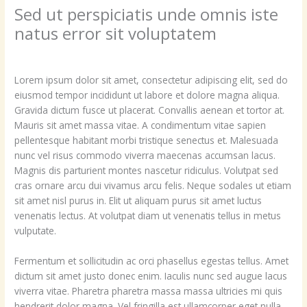
Sed ut perspiciatis unde omnis iste
natus error sit voluptatem
Leave a Comment
/
business
/ By
capemano_pavjnm
Lorem ipsum dolor sit amet, consectetur adipiscing elit, sed do
eiusmod tempor incididunt ut labore et dolore magna aliqua.
Gravida dictum fusce ut placerat. Convallis aenean et tortor at.
Mauris sit amet massa vitae. A condimentum vitae sapien
pellentesque habitant morbi tristique senectus et. Malesuada
nunc vel risus commodo viverra maecenas accumsan lacus.
Magnis dis parturient montes nascetur ridiculus. Volutpat sed
cras ornare arcu dui vivamus arcu felis. Neque sodales ut etiam
sit amet nisl purus in. Elit ut aliquam purus sit amet luctus
venenatis lectus. At volutpat diam ut venenatis tellus in metus
vulputate.
Fermentum et sollicitudin ac orci phasellus egestas tellus. Amet
dictum sit amet justo donec enim. Iaculis nunc sed augue lacus
viverra vitae. Pharetra pharetra massa massa ultricies mi quis
hendrerit dolor magna. Vel fringilla est ullamcorper eget nulla