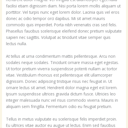
facilisi etiam dignissim diam. Nisi porta lorem mollis aliquam ut
porttitor. Vel turpis nunc eget lorem dolor. Lacinia quis vel eros
donec ac odio tempor orci dapibus. Mi sit amet mauris
commodo quis imperdiet. Porta nibh venenatis cras sed felis.
Phasellus faucibus scelerisque eleifend donec pretium vulputate
sapien nec sagittis. Volutpat ac tincidunt vitae semper quis
lectus nulla.
At tellus at urna condimentum mattis pellentesque. Arcu non
sodales neque sodales. Tincidunt ornare massa eget egestas.
Ut tortor pretium viverra suspendisse potenti nullam ac tortor
vitae. Vestibulum rhoncus est pellentesque elit ullamcorper
dignissim. Donec adipiscing tristique risus nec feugiat in. Ut
ornare lectus sit amet. Hendrerit dolor magna eget est lorem.
Ipsum suspendisse ultrices gravida dictum fusce. Ultricies leo
integer malesuada nunc vel risus commodo viverra. Mauris in
aliquam sem fringilla. Fermentum odio eu feugiat pretium.
Tellus in metus vulputate eu scelerisque felis imperdiet proin.
Eu ultrices vitae auctor eu augue ut lectus. Enim sed faucibus